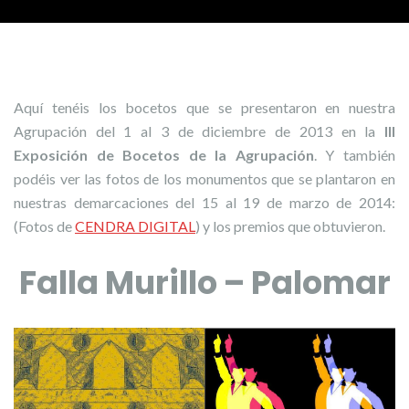
Aquí tenéis los bocetos que se presentaron en nuestra
Agrupación del 1 al 3 de diciembre de 2013 en la
III
Exposición de Bocetos de la Agrupación
. Y también
podéis ver las fotos de los monumentos que se plantaron en
nuestras demarcaciones del 15 al 19 de marzo de 2014:
(Fotos de
CENDRA DIGITAL
) y los premios que obtuvieron.
Falla Murillo – Palomar