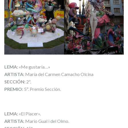
LEMA:
«Me gustaría…»
ARTISTA:
María del Carmen Camacho Olcina
SECCIÓN:
2ª.
PREMIO:
5º. Premio Sección.
LEMA:
«El Placer».
ARTISTA:
Mario Gual i del Olmo.