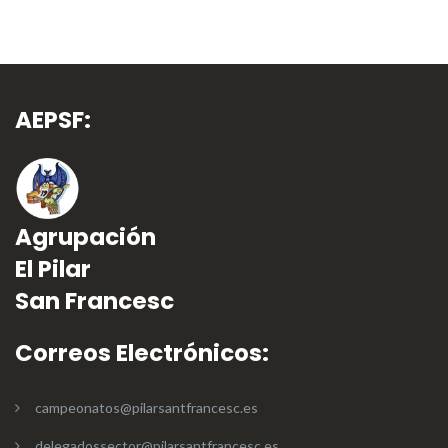
AEPSF:
Agrupación
El Pilar
San Francesc
Correos Electrónicos:
campeonatos@pilarsantfrancesc.es
delegadossector@pilarsantfrancesc.es