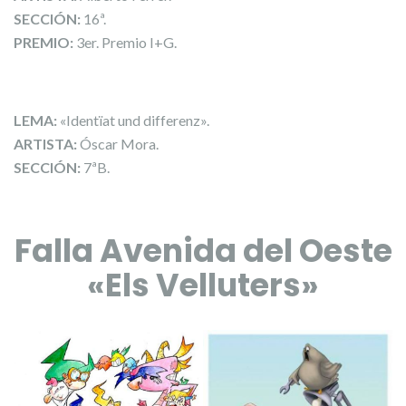
SECCIÓN:
16ª.
PREMIO:
3er. Premio I+G.
LEMA:
«Identïat und differenz».
ARTISTA:
Óscar Mora.
SECCIÓN:
7ªB.
Falla Avenida del Oeste
«Els Velluters»