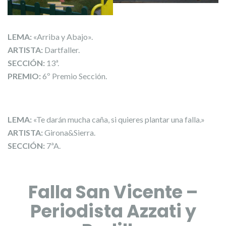
LEMA:
«Arriba y Abajo».
ARTISTA:
Dartfaller.
SECCIÓN:
13ª.
PREMIO:
6º Premio Sección.
LEMA:
«Te darán mucha caña, si quieres plantar una falla.»
ARTISTA:
Girona&Sierra.
SECCIÓN:
7ªA.
Falla San Vicente –
Periodista Azzati y