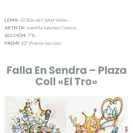
LEMA:
«El Búo de Ciutat Vella».
ARTISTA:
JuanMa Sánchez Cuenca.
SECCIÓN:
7ªB.
PREMI:
10º Premio Sección.
Falla En Sendra – Plaza
Coll «El Tro»