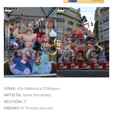
LEMA:
«De Valéncia a l’Olimpus»
ARTISTA:
Javier Fernández
SECCIÓN:
2ª
PREMIO:
8º Premio Sección