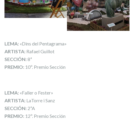
LEMA:
«Dins del Pentagrama»
ARTISTA:
Rafael Guillot
SECCIÓN:
8ª
PREMIO:
10º. Premio Sección
LEMA:
«Faller o Fester»
ARTISTA:
LaTorre i Sanz
SECCIÓN:
2ªA
PREMIO:
12º. Premio Sección