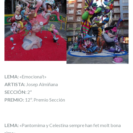
LEMA:
«Emociona’t»
ARTISTA:
Josep Almiñana
SECCIÓN:
2ª
PREMIO:
12º. Premio Sección
LEMA:
«Pantomima y Celestina sempre han fet molt bona
rima»