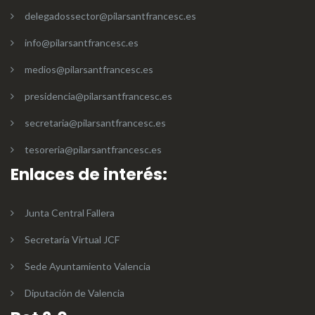
delegadossector@pilarsantfrancesc.es
info@pilarsantfrancesc.es
medios@pilarsantfrancesc.es
presidencia@pilarsantfrancesc.es
secretaria@pilarsantfrancesc.es
tesoreria@pilarsantfrancesc.es
Enlaces de interés:
Junta Central Fallera
Secretaría Virtual JCF
Sede Ayuntamiento Valencia
Diputación de Valencia