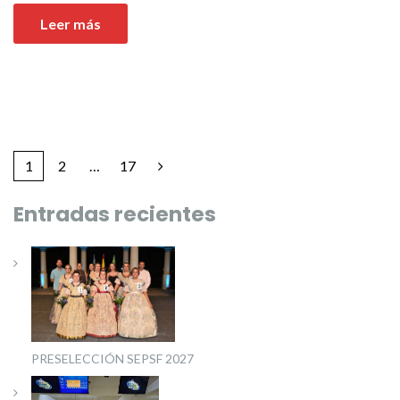
Leer más
1
2
…
17
Entradas recientes
PRESELECCIÓN SEPSF 2027