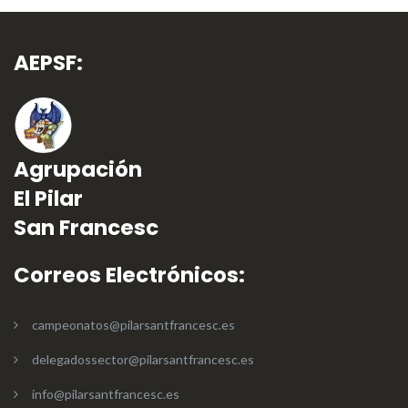
AEPSF:
Agrupación
El Pilar
San Francesc
Correos Electrónicos:
campeonatos@pilarsantfrancesc.es
delegadossector@pilarsantfrancesc.es
info@pilarsantfrancesc.es