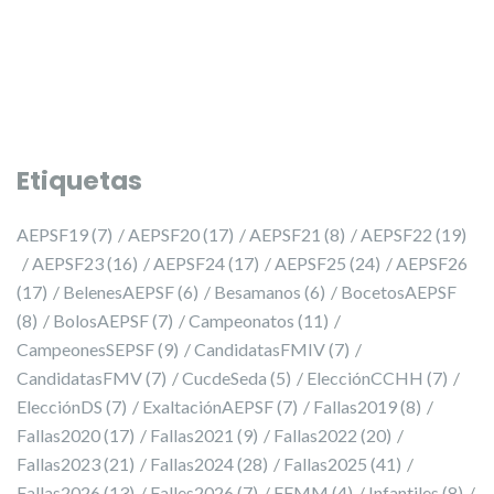
Etiquetas
AEPSF19
(7)
AEPSF20
(17)
AEPSF21
(8)
AEPSF22
(19)
AEPSF23
(16)
AEPSF24
(17)
AEPSF25
(24)
AEPSF26
(17)
BelenesAEPSF
(6)
Besamanos
(6)
BocetosAEPSF
(8)
BolosAEPSF
(7)
Campeonatos
(11)
CampeonesSEPSF
(9)
CandidatasFMIV
(7)
CandidatasFMV
(7)
CucdeSeda
(5)
ElecciónCCHH
(7)
ElecciónDS
(7)
ExaltaciónAEPSF
(7)
Fallas2019
(8)
Fallas2020
(17)
Fallas2021
(9)
Fallas2022
(20)
Fallas2023
(21)
Fallas2024
(28)
Fallas2025
(41)
Fallas2026
(13)
Falles2026
(7)
FFMM
(4)
Infantiles
(8)