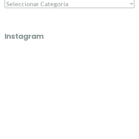
Instagram
Que bonico és l’última fi de semana de juliol 🌼🌸
El passat dilluns 20 de juliol, en 
entregar els premis del campeona
Junta Central Fallera
El passat diumenge 19 de juliol les nostres candidates, Carmen,
Misma pasarela y un sueño cump
Carla, Beatriz, Paula, Laura i Andrea varen tindre la varen tindre 
jornada d’entrevistes en els mijos de comunicació 🎙️🗞️