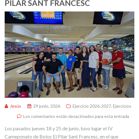
PILAR SANT FRANCESC
Jesús
29 junio, 2026
Ejercicio 2026-2027
,
Ejercicios
Los comentarios están desactivados para esta entrada
Los pasados jueves 18 y 25 de junio, tuvo lugar el IV
Cameponato de Bolos El Pilar Sant Francesc, en el que