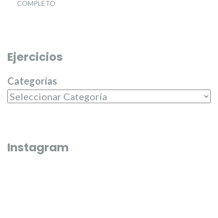
COMPLETO
Ejercicios
Categorías
Instagram
Que bonico és l’última fi de semana de juliol 🌼🌸
El passat dilluns 20 de juliol, en 
entregar els premis del campeona
Junta Central Fallera