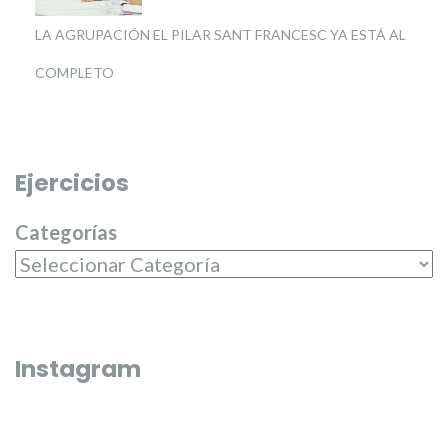
LA AGRUPACIÓN EL PILAR SANT FRANCESC YA ESTÁ AL
COMPLETO
Ejercicios
Categorías
Instagram
Que bonico és l’última fi de semana de juliol 🌼🌸
El passat dilluns 20 de juliol, en 
entregar els premis del campeona