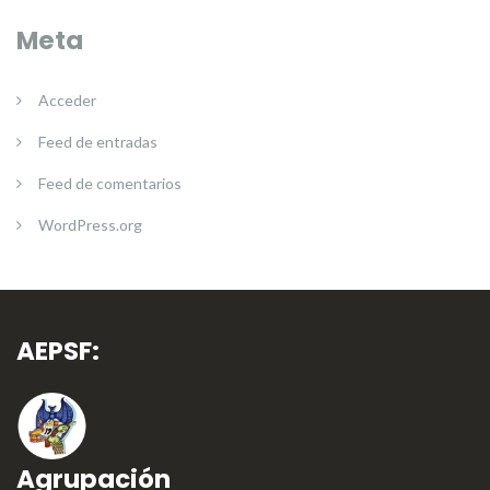
Meta
Acceder
Feed de entradas
Feed de comentarios
WordPress.org
AEPSF:
Agrupación