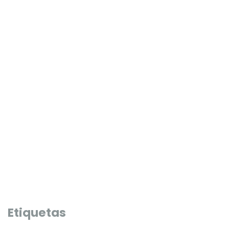
PRESELECCIÓ 2027 ✨
PRESELECCIÓ 2027 ✨
Etiquetas