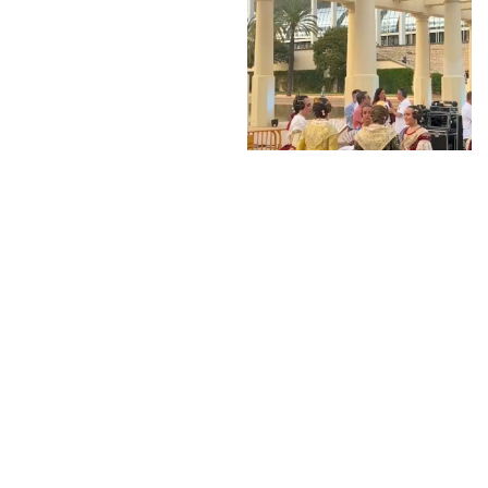
NOTA DE PRENSA – PROPUESTA DE TERCERA JORNADA D
Han resultat triades pel SEC
OFRENDA
PRESELECCIÓ 2027 ✨
PRESELECCIÓ 2027 ✨