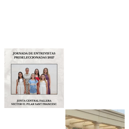
Junta Central Fallera
El passat diumenge 19 de juliol les nostres candidates, Carmen,
Misma pasarela y un sueño cump
Carla, Beatriz, Paula, Laura i Andrea varen tindre la varen tindre 
jornada d’entrevistes en els mijos de comunicació 🎙️🗞️
La preselecció sempre és un acte i una nit emocionant ✨
Así vivimos la preselección de n