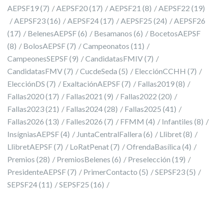
AEPSF19
(7)
AEPSF20
(17)
AEPSF21
(8)
AEPSF22
(19)
AEPSF23
(16)
AEPSF24
(17)
AEPSF25
(24)
AEPSF26
(17)
BelenesAEPSF
(6)
Besamanos
(6)
BocetosAEPSF
(8)
BolosAEPSF
(7)
Campeonatos
(11)
CampeonesSEPSF
(9)
CandidatasFMIV
(7)
CandidatasFMV
(7)
CucdeSeda
(5)
ElecciónCCHH
(7)
ElecciónDS
(7)
ExaltaciónAEPSF
(7)
Fallas2019
(8)
Fallas2020
(17)
Fallas2021
(9)
Fallas2022
(20)
Fallas2023
(21)
Fallas2024
(28)
Fallas2025
(41)
Fallas2026
(13)
Falles2026
(7)
FFMM
(4)
Infantiles
(8)
InsígniasAEPSF
(4)
JuntaCentralFallera
(6)
Llibret
(8)
LlibretAEPSF
(7)
LoRatPenat
(7)
OfrendaBasílica
(4)
Premios
(28)
PremiosBelenes
(6)
Preselección
(19)
PresidenteAEPSF
(7)
PrimerContacto
(5)
SEPSF23
(5)
SEPSF24
(11)
SEPSF25
(16)