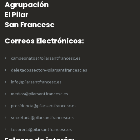
Agrupación
El Pilar
San Francesc
Correos Electrónicos:
campeonatos@pilarsantfrancesc.es
delegadossector@pilarsantfrancesc.es
info@pilarsantfrancesc.es
medios@pilarsantfrancesc.es
presidencia@pilarsantfrancesc.es
secretaria@pilarsantfrancesc.es
tesoreria@pilarsantfrancesc.es