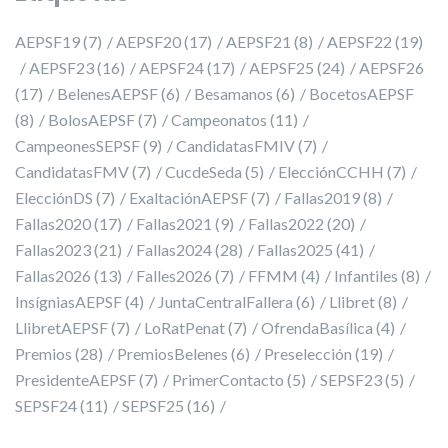
AEPSF19
(7)
AEPSF20
(17)
AEPSF21
(8)
AEPSF22
(19)
AEPSF23
(16)
AEPSF24
(17)
AEPSF25
(24)
AEPSF26
(17)
BelenesAEPSF
(6)
Besamanos
(6)
BocetosAEPSF
(8)
BolosAEPSF
(7)
Campeonatos
(11)
CampeonesSEPSF
(9)
CandidatasFMIV
(7)
CandidatasFMV
(7)
CucdeSeda
(5)
ElecciónCCHH
(7)
ElecciónDS
(7)
ExaltaciónAEPSF
(7)
Fallas2019
(8)
Fallas2020
(17)
Fallas2021
(9)
Fallas2022
(20)
Fallas2023
(21)
Fallas2024
(28)
Fallas2025
(41)
Fallas2026
(13)
Falles2026
(7)
FFMM
(4)
Infantiles
(8)
InsígniasAEPSF
(4)
JuntaCentralFallera
(6)
Llibret
(8)
LlibretAEPSF
(7)
LoRatPenat
(7)
OfrendaBasílica
(4)
Premios
(28)
PremiosBelenes
(6)
Preselección
(19)
PresidenteAEPSF
(7)
PrimerContacto
(5)
SEPSF23
(5)
SEPSF24
(11)
SEPSF25
(16)