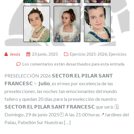
Jesús
23 junio, 2025
Ejercicio 2025-2026
,
Ejercicios
Los comentarios están desactivados para esta entrada
PRESELECCIÓN 2026 𝗦𝗘𝗖𝗧𝗢𝗥 𝗘𝗟 𝗣𝗜𝗟𝗔𝗥 𝗦𝗔𝗡𝗧
𝗙𝗥𝗔𝗡𝗖𝗘𝗦𝗖 ✨ 𝗝𝘂𝗹𝗶𝗼, es el mes por excelencia de las
preselecciones, las noches tan emocionantes del mundo
fallero y quedan 20 días para la preselección de nuestro
𝗦𝗘𝗖𝗧𝗢𝗥 𝗘𝗟 𝗣𝗜𝗟𝗔𝗥 𝗦𝗔𝗡𝗧 𝗙𝗥𝗔𝗡𝗖𝗘𝗦𝗖 que será: 🗓️
Domingo, 29 de junio 2025🕙 A las 21:00 horas📍Jardines del
Palau, Pabellón Sur Nuestras […]