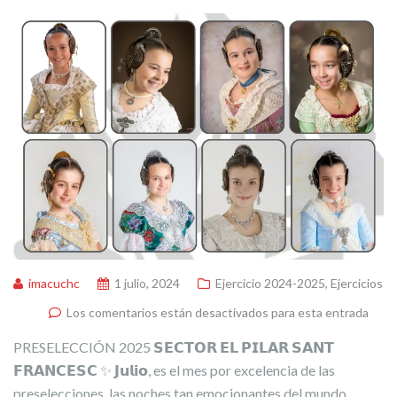
imacuchc
1 julio, 2024
Ejercicio 2024-2025
,
Ejercicios
Los comentarios están desactivados para esta entrada
PRESELECCIÓN 2025 𝗦𝗘𝗖𝗧𝗢𝗥 𝗘𝗟 𝗣𝗜𝗟𝗔𝗥 𝗦𝗔𝗡𝗧
𝗙𝗥𝗔𝗡𝗖𝗘𝗦𝗖 ✨ 𝗝𝘂𝗹𝗶𝗼, es el mes por excelencia de las
preselecciones, las noches tan emocionantes del mundo