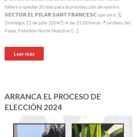
fallero y quedan 20 días para la preselección de nuestro
𝗦𝗘𝗖𝗧𝗢𝗥 𝗘𝗟 𝗣𝗜𝗟𝗔𝗥 𝗦𝗔𝗡𝗧 𝗙𝗥𝗔𝗡𝗖𝗘𝗦𝗖 que será: 🗓️
Domingo, 21 de julio 2024🕙 A las 21:00 horas📍Jardines del
Palau, Pabellón Norte Nuestras […]
Leer más
ARRANCA EL PROCESO DE
ELECCIÓN 2024