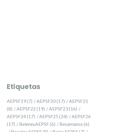
PRESELECCIÓ 2027 ✨
PRESELECCIÓ 2027 ✨
Etiquetas
AEPSF19
(7)
AEPSF20
(17)
AEPSF21
(8)
AEPSF22
(19)
AEPSF23
(16)
AEPSF24
(17)
AEPSF25
(24)
AEPSF26
(17)
BelenesAEPSF
(6)
Besamanos
(6)
BocetosAEPSF
(8)
BolosAEPSF
(7)