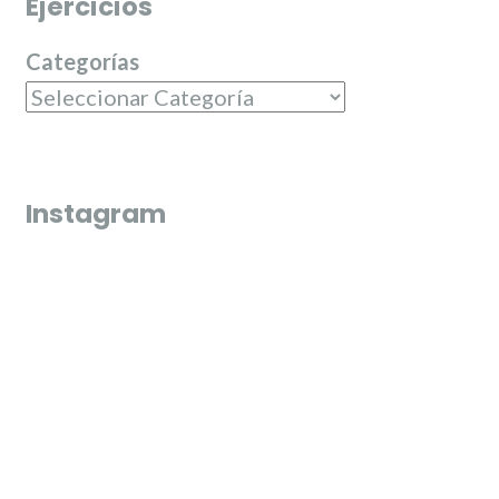
Ejercicios
Categorías
Instagram
Que bonico és l’última fi de semana de juliol 🌼🌸
El passat dilluns 20 de juliol, en els Jardin
varen entregar els premis del campeonat d
dominó de Junta Central Fallera
El passat diumenge 19 de juliol les nostres candidates,
Misma pasarela y un sueño cumplido 🩶
Carmen, Carla, Beatriz, Paula, Laura i Andrea varen tindre
la varen tindre la jornada d’entrevistes en els mijos de