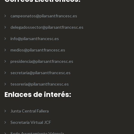
campeonatos@pilarsantfrancesc.es
delegadossector@pilarsantfrancesc.es
info@pilarsantfrancesc.es
medios@pilarsantfrancesc.es
presidencia@pilarsantfrancesc.es
secretaria@pilarsantfrancesc.es
tesoreria@pilarsantfrancesc.es
Enlaces de interés:
Junta Central Fallera
Secretaría Virtual JCF
Sede Ayuntamiento Valencia