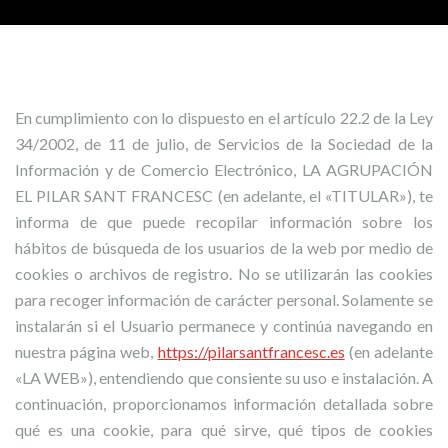
En cumplimiento con lo dispuesto en el artículo 22.2 de la Ley
34/2002, de 11 de julio, de Servicios de la Sociedad de la
Información y de Comercio Electrónico, LA AGRUPACIÓN
EL PILAR SANT FRANCESC (en adelante, el «TITULAR»), te
informa de que puede recopilar información sobre los
hábitos de búsqueda de los usuarios de la web por medio de
cookies o archivos de registro. No se utilizarán las cookies
para recoger información de carácter personal. Solamente se
instalarán si el Usuario permanece y continúa navegando en
nuestra página web,
https://pilarsantfrancesc.es
(en adelante
«LA WEB»), entendiendo que consiente su uso e instalación. A
continuación, proporcionamos información detallada sobre
qué es una cookie, para qué sirve, qué tipos de cookies