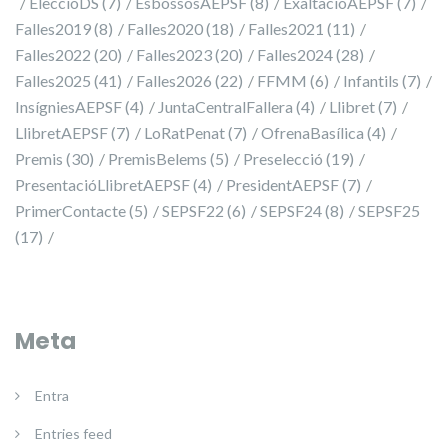
EleccióDS
(7)
EsbossosAEPSF
(8)
ExaltacióAEPSF
(7)
Falles2019
(8)
Falles2020
(18)
Falles2021
(11)
Falles2022
(20)
Falles2023
(20)
Falles2024
(28)
Falles2025
(41)
Falles2026
(22)
FFMM
(6)
Infantils
(7)
InsígniesAEPSF
(4)
JuntaCentralFallera
(4)
Llibret
(7)
LlibretAEPSF
(7)
LoRatPenat
(7)
OfrenaBasílica
(4)
Premis
(30)
PremisBelems
(5)
Preselecció
(19)
PresentacióLlibretAEPSF
(4)
PresidentAEPSF
(7)
PrimerContacte
(5)
SEPSF22
(6)
SEPSF24
(8)
SEPSF25
(17)
Meta
Entra
Entries feed