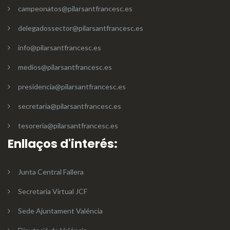
campeonatos@pilarsantfrancesc.es
delegadossector@pilarsantfrancesc.es
info@pilarsantfrancesc.es
medios@pilarsantfrancesc.es
presidencia@pilarsantfrancesc.es
secretaria@pilarsantfrancesc.es
tesoreria@pilarsantfrancesc.es
Enllaços d'interés:
Junta Central Fallera
Secretaria Virtual JCF
Sede Ajuntament Valéncia