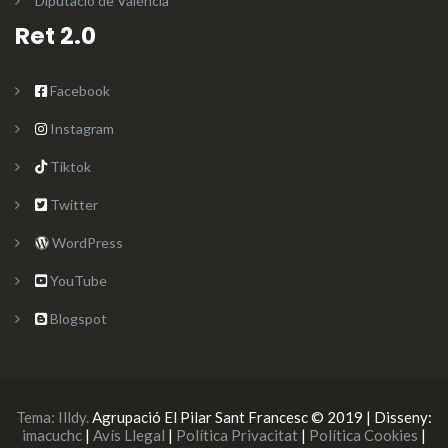
Diputació de Valéncia
Ret 2.0
Facebook
Instagram
Tiktok
Twitter
WordPress
YouTube
Blogspot
Tema:
Illdy
.
Agrupació El Pilar Sant Francesc © 2019 | Disseny:
imacuchc
|
Avís Llegal
|
Política Privacitat
|
Política Cookies
|