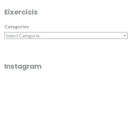
Eixercicis
Categories
Instagram
Que bonico és l’última fi de semana de juliol 🌼🌸
El passat dilluns 20 de juliol, en 
entregar els premis del campeona
Junta Central Fallera