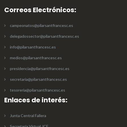
Correos Electrónicos:
campeonatos@pilarsantfrancesc.es
delegadossector@pilarsantfrancesc.es
info@pilarsantfrancesc.es
medios@pilarsantfrancesc.es
presidencia@pilarsantfrancesc.es
secretaria@pilarsantfrancesc.es
tesoreria@pilarsantfrancesc.es
Enlaces de interés:
Junta Central Fallera
Secretaría Virtual JCF