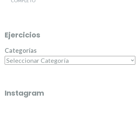
COMPLETO
Ejercicios
Categorías
Instagram
Que bonico és l’última fi de semana de juliol 🌼🌸
El passat dilluns 20 de juliol, en 
entregar els premis del campeona
Junta Central Fallera