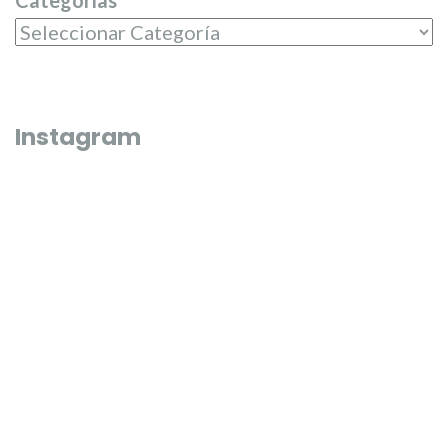
Instagram
Que bonico és l’última fi de semana de juliol 🌼🌸
El passat dilluns 20 de juliol, en 
entregar els premis del campeona
Junta Central Fallera
El passat diumenge 19 de juliol les nostres candidates, Carmen,
Misma pasarela y un sueño cump
Carla, Beatriz, Paula, Laura i Andrea varen tindre la varen tindre 
jornada d’entrevistes en els mijos de comunicació 🎙️🗞️