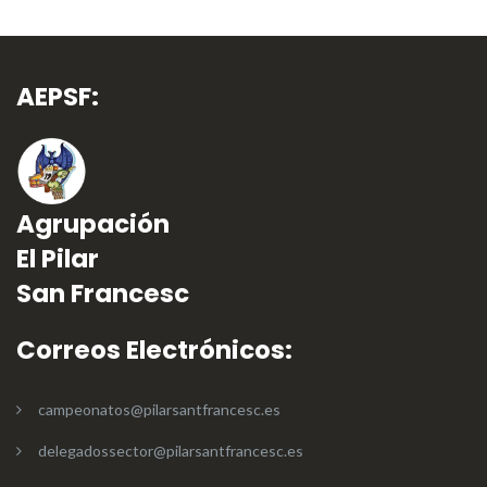
AEPSF:
Agrupación
El Pilar
San Francesc
Correos Electrónicos:
campeonatos@pilarsantfrancesc.es
delegadossector@pilarsantfrancesc.es