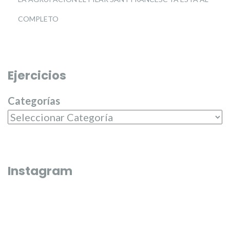
COMPLETO
Ejercicios
Categorías
Instagram
Que bonico és l’última fi de semana de juliol 🌼🌸
El passat dilluns 20 de juliol, en 
entregar els premis del campeona
Junta Central Fallera