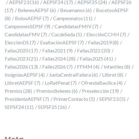
AEPSF23
(16)
AEPSF24
(17)
AEPSF25
(24)
AEPSF26
(17)
BelenesAEPSF
(6)
Besamanos
(6)
BocetosAEPSF
(8)
BolosAEPSF
(7)
Campeonatos
(11)
CampeonesSEPSF
(9)
CandidatasFMIV
(7)
CandidatasFMV
(7)
CucdeSeda
(5)
ElecciónCCHH
(7)
ElecciónDS
(7)
ExaltaciónAEPSF
(7)
Fallas2019
(8)
Fallas2020
(17)
Fallas2021
(9)
Fallas2022
(20)
Fallas2023
(21)
Fallas2024
(28)
Fallas2025
(41)
Fallas2026
(13)
Falles2026
(7)
FFMM
(4)
Infantiles
(8)
InsígniasAEPSF
(4)
JuntaCentralFallera
(6)
Llibret
(8)
LlibretAEPSF
(7)
LoRatPenat
(7)
OfrendaBasílica
(4)
Premios
(28)
PremiosBelenes
(6)
Preselección
(19)
PresidenteAEPSF
(7)
PrimerContacto
(5)
SEPSF23
(5)
SEPSF24
(11)
SEPSF25
(16)