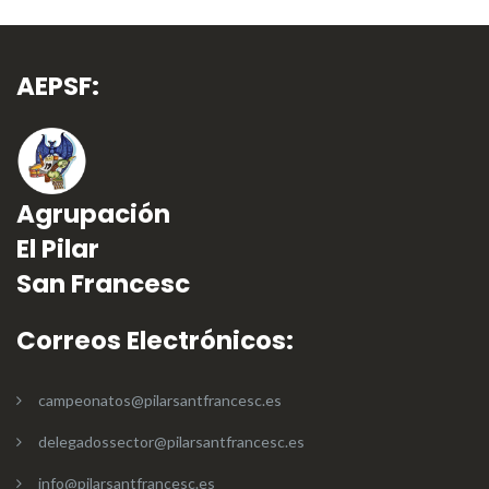
AEPSF:
Agrupación
El Pilar
San Francesc
Correos Electrónicos:
campeonatos@pilarsantfrancesc.es
delegadossector@pilarsantfrancesc.es
info@pilarsantfrancesc.es