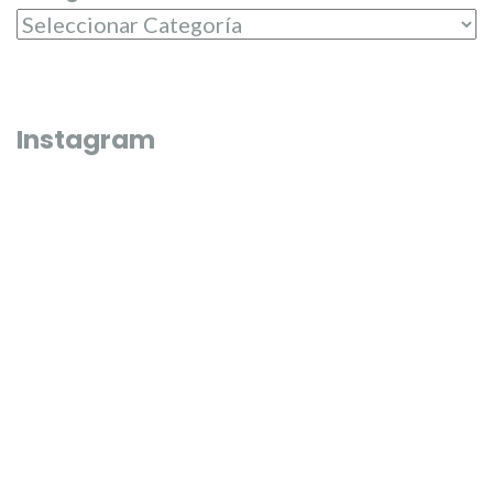
Instagram
Que bonico és l’última fi de semana de juliol 🌼🌸
El passat dilluns 20 de juliol, en 
entregar els premis del campeona
Junta Central Fallera
El passat diumenge 19 de juliol les nostres candidates, Carmen,
Misma pasarela y un sueño cump
Carla, Beatriz, Paula, Laura i Andrea varen tindre la varen tindre 
jornada d’entrevistes en els mijos de comunicació 🎙️🗞️