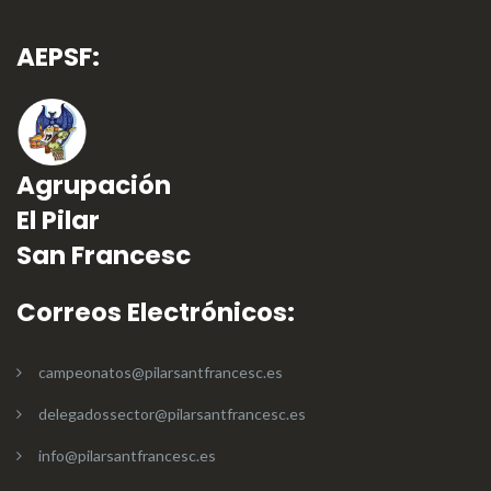
AEPSF:
Agrupación
El Pilar
San Francesc
Correos Electrónicos:
campeonatos@pilarsantfrancesc.es
delegadossector@pilarsantfrancesc.es
info@pilarsantfrancesc.es