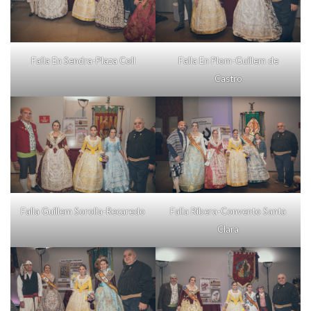
Falla En Sendra-Plaza Coll
Falla En Plom-Guillem de
Castro
Falla Guillem Sorolla-Recaredo
Falla Ribera-Convento Santa
Clara