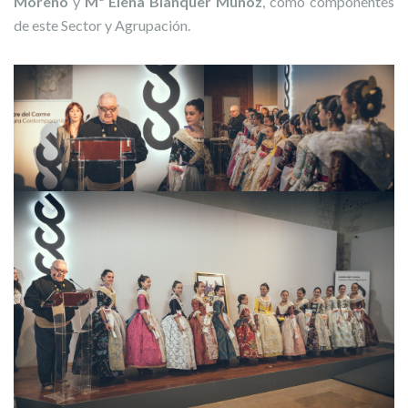
Moreno
y
Mª Elena Blanquer Muñoz
, como componentes
de este Sector y Agrupación.