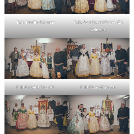
Falla Murillo-Palomar
Falla Avenida del Oeste «Els
Velluters»
Falla Bolseria Tros-Alt
Falla Quart-Palomar