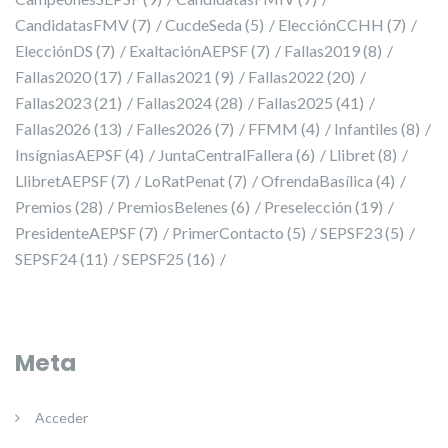
CandidatasFMV
(7)
CucdeSeda
(5)
ElecciónCCHH
(7)
ElecciónDS
(7)
ExaltaciónAEPSF
(7)
Fallas2019
(8)
Fallas2020
(17)
Fallas2021
(9)
Fallas2022
(20)
Fallas2023
(21)
Fallas2024
(28)
Fallas2025
(41)
Fallas2026
(13)
Falles2026
(7)
FFMM
(4)
Infantiles
(8)
InsígniasAEPSF
(4)
JuntaCentralFallera
(6)
Llibret
(8)
LlibretAEPSF
(7)
LoRatPenat
(7)
OfrendaBasílica
(4)
Premios
(28)
PremiosBelenes
(6)
Preselección
(19)
PresidenteAEPSF
(7)
PrimerContacto
(5)
SEPSF23
(5)
SEPSF24
(11)
SEPSF25
(16)
Meta
Acceder