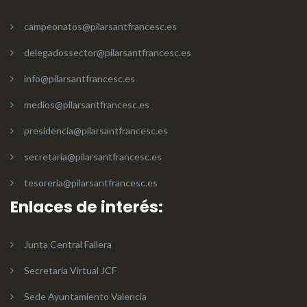
campeonatos@pilarsantfrancesc.es
delegadossector@pilarsantfrancesc.es
info@pilarsantfrancesc.es
medios@pilarsantfrancesc.es
presidencia@pilarsantfrancesc.es
secretaria@pilarsantfrancesc.es
tesoreria@pilarsantfrancesc.es
Enlaces de interés:
Junta Central Fallera
Secretaría Virtual JCF
Sede Ayuntamiento Valencia