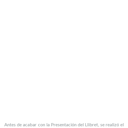
Falla Murillo i Palomar
Falla San Vicente-Periodista Azzati
Antes de acabar con la Presentación del Llibret, se realizó el