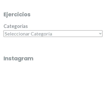
Ejercicios
Categorías
Instagram
Que bonico és l’última fi de semana de juliol 🌼🌸
El passat dilluns 20 de juliol, en 
entregar els premis del campeona
Junta Central Fallera