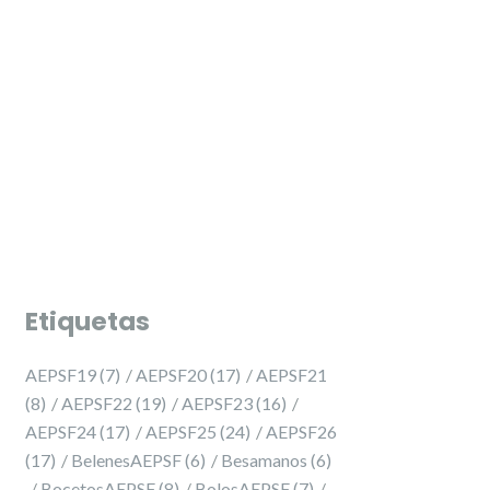
PRESELECCIÓ 2027 ✨
PRESELECCIÓ 2027 ✨
Etiquetas
AEPSF19
(7)
AEPSF20
(17)
AEPSF21
(8)
AEPSF22
(19)
AEPSF23
(16)
AEPSF24
(17)
AEPSF25
(24)
AEPSF26
(17)
BelenesAEPSF
(6)
Besamanos
(6)
BocetosAEPSF
(8)
BolosAEPSF
(7)