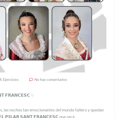
4
,
Ejercicios
No hay comentarios
𝗧 𝗙𝗥𝗔𝗡𝗖𝗘𝗦𝗖 ✨
iones, las noches tan emocionantes del mundo fallero y quedan
 𝗣𝗜𝗟𝗔𝗥 𝗦𝗔𝗡𝗧 𝗙𝗥𝗔𝗡𝗖𝗘𝗦𝗖 que será: