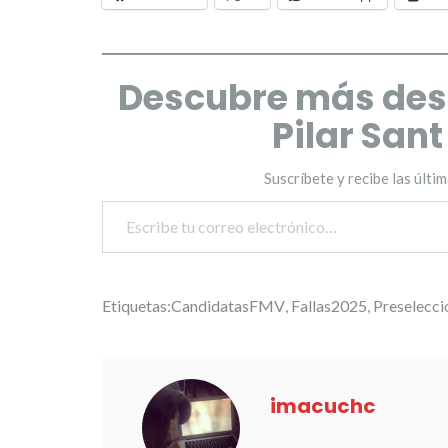
Descubre más des
Pilar San
Suscríbete y recibe las últi
Escribe tu correo electrónico…
Etiquetas:
CandidatasFMV
,
Fallas2025
,
Preselecci
imacuchc