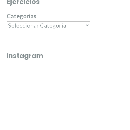
Ejercicios
Categorías
Instagram
Que bonico és l’última fi de semana de juliol 🌼🌸
El passat dilluns 20 de juliol, en els Jardin
varen entregar els premis del campeonat d
dominó de Junta Central Fallera
El passat diumenge 19 de juliol les nostres candidates,
Misma pasarela y un sueño cumplido 🩶
Carmen, Carla, Beatriz, Paula, Laura i Andrea varen tindre
la varen tindre la jornada d’entrevistes en els mijos de