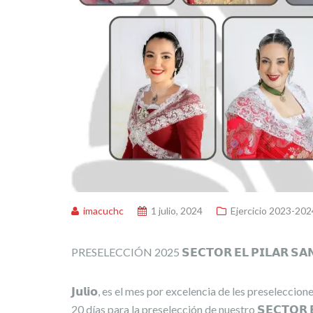
imacuchc
1 julio, 2024
Ejercicio 2023-202
PRESELECCIÓN 2025 𝗦𝗘𝗖𝗧𝗢𝗥 𝗘𝗟 𝗣𝗜𝗟𝗔𝗥 𝗦𝗔𝗡
𝗝𝘂𝗹𝗶𝗼, es el mes por excelencia de les preselecc
20 días para la preselección de nuestro 𝗦𝗘𝗖𝗧𝗢𝗥 𝗘