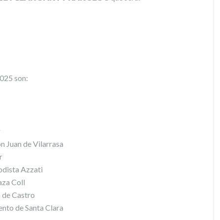
2025 son:
r
on Juan de Vilarrasa
r
odista Azzati
aza Coll
 de Castro
ento de Santa Clara