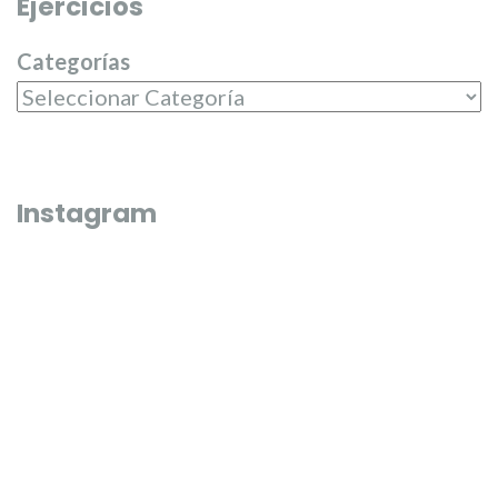
Ejercicios
Categorías
Instagram
Que bonico és l’última fi de semana de juliol 🌼🌸
El passat dilluns 20 de juliol, en 
entregar els premis del campeona
Junta Central Fallera