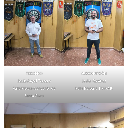
TERCERO
SUBCAMPEÓN
Jesús Ángel Tercero
Javier Ramírez
Falla Ribera-Convento de
Falla Bolseria Tros-Alt
Santa Clara