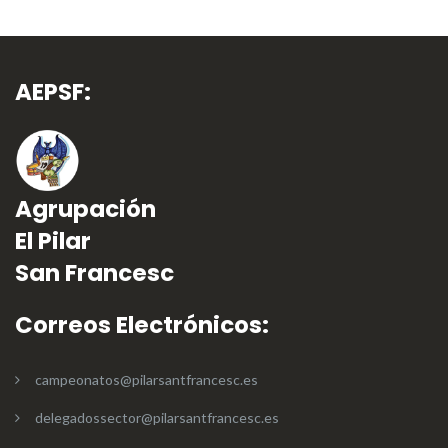
AEPSF:
Agrupación
El Pilar
San Francesc
Correos Electrónicos:
campeonatos@pilarsantfrancesc.es
delegadossector@pilarsantfrancesc.es