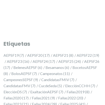
Etiquetas
AEPSF19
(7)
AEPSF20
(17)
AEPSF21
(8)
AEPSF22
(19)
AEPSF23
(16)
AEPSF24
(17)
AEPSF25
(24)
AEPSF26
(17)
BelenesAEPSF
(6)
Besamanos
(6)
BocetosAEPSF
(8)
BolosAEPSF
(7)
Campeonatos
(11)
CampeonesSEPSF
(9)
CandidatasFMIV
(7)
CandidatasFMV
(7)
CucdeSeda
(5)
ElecciónCCHH
(7)
ElecciónDS
(7)
ExaltaciónAEPSF
(7)
Fallas2019
(8)
Fallas2020
(17)
Fallas2021
(9)
Fallas2022
(20)
Fallas2023
(21)
Fallas2024
(28)
Fallas2025
(41)