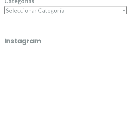
Categorías
Instagram
Que bonico és l’última fi de semana de juliol 🌼🌸
El passat dilluns 20 de juliol, en 
entregar els premis del campeona
Junta Central Fallera
El passat diumenge 19 de juliol les nostres candidates, Carmen,
Misma pasarela y un sueño cump
Carla, Beatriz, Paula, Laura i Andrea varen tindre la varen tindre 