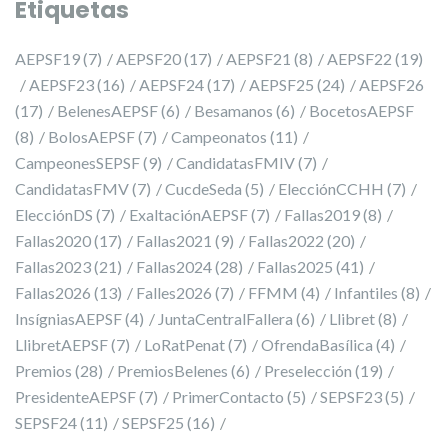
Etiquetas
AEPSF19
(7)
AEPSF20
(17)
AEPSF21
(8)
AEPSF22
(19)
AEPSF23
(16)
AEPSF24
(17)
AEPSF25
(24)
AEPSF26
(17)
BelenesAEPSF
(6)
Besamanos
(6)
BocetosAEPSF
(8)
BolosAEPSF
(7)
Campeonatos
(11)
CampeonesSEPSF
(9)
CandidatasFMIV
(7)
CandidatasFMV
(7)
CucdeSeda
(5)
ElecciónCCHH
(7)
ElecciónDS
(7)
ExaltaciónAEPSF
(7)
Fallas2019
(8)
Fallas2020
(17)
Fallas2021
(9)
Fallas2022
(20)
Fallas2023
(21)
Fallas2024
(28)
Fallas2025
(41)
Fallas2026
(13)
Falles2026
(7)
FFMM
(4)
Infantiles
(8)
InsígniasAEPSF
(4)
JuntaCentralFallera
(6)
Llibret
(8)
LlibretAEPSF
(7)
LoRatPenat
(7)
OfrendaBasílica
(4)
Premios
(28)
PremiosBelenes
(6)
Preselección
(19)
PresidenteAEPSF
(7)
PrimerContacto
(5)
SEPSF23
(5)
SEPSF24
(11)
SEPSF25
(16)