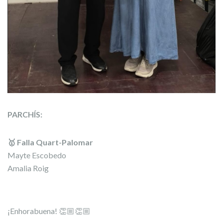
PARCHÍS:
🥇 Falla Quart-Palomar
Mayte Escobedo
Amalia Roig
¡Enhorabuena! 👏🏼👏🏼