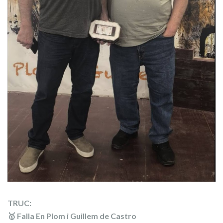
TRUC:
🥇 Falla En Plom i Guillem de Castro