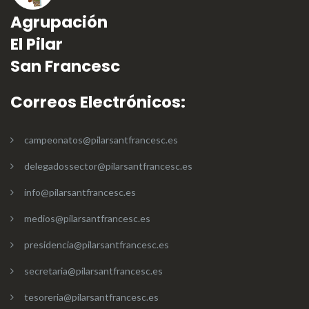
Agrupación
El Pilar
San Francesc
Correos Electrónicos:
campeonatos@pilarsantfrancesc.es
delegadossector@pilarsantfrancesc.es
info@pilarsantfrancesc.es
medios@pilarsantfrancesc.es
presidencia@pilarsantfrancesc.es
secretaria@pilarsantfrancesc.es
tesoreria@pilarsantfrancesc.es