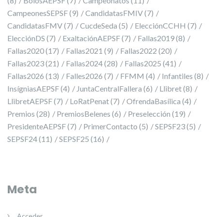
(8)
BolosAEPSF
(7)
Campeonatos
(11)
CampeonesSEPSF
(9)
CandidatasFMIV
(7)
CandidatasFMV
(7)
CucdeSeda
(5)
ElecciónCCHH
(7)
ElecciónDS
(7)
ExaltaciónAEPSF
(7)
Fallas2019
(8)
Fallas2020
(17)
Fallas2021
(9)
Fallas2022
(20)
Fallas2023
(21)
Fallas2024
(28)
Fallas2025
(41)
Fallas2026
(13)
Falles2026
(7)
FFMM
(4)
Infantiles
(8)
InsígniasAEPSF
(4)
JuntaCentralFallera
(6)
Llibret
(8)
LlibretAEPSF
(7)
LoRatPenat
(7)
OfrendaBasílica
(4)
Premios
(28)
PremiosBelenes
(6)
Preselección
(19)
PresidenteAEPSF
(7)
PrimerContacto
(5)
SEPSF23
(5)
SEPSF24
(11)
SEPSF25
(16)
Meta
Acceder