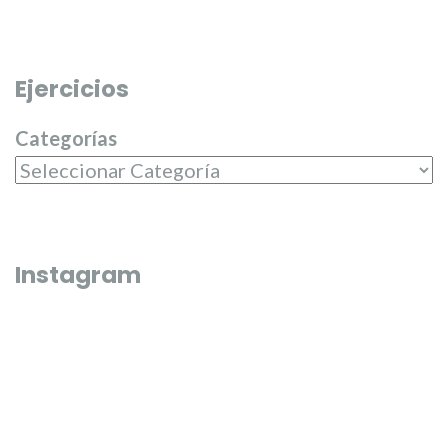
Ejercicios
Categorías
Instagram
Que bonico és l’última fi de semana de juliol 🌼🌸
El passat dilluns 20 de juliol, en 
entregar els premis del campeona
Junta Central Fallera